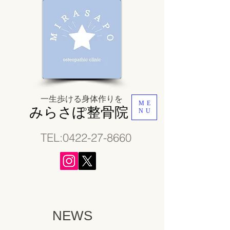
一生歩ける身体作り
​を
ME
みらさぽ整骨院
NU
TEL:0
422-27-8660
NEWS