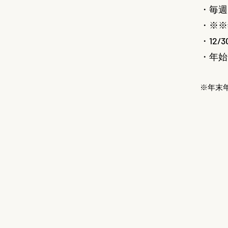
・毎週
・※※
・12
・年始
※年末