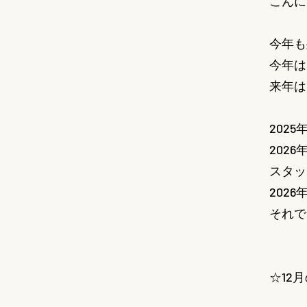
こんに
今年も
今年は
来年は
202
202
スタッ
202
それで
☆12