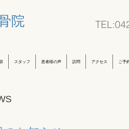
骨院
TEL:0
4
容
スタッフ
患者様の声
訪問
アクセス
ご予
WS