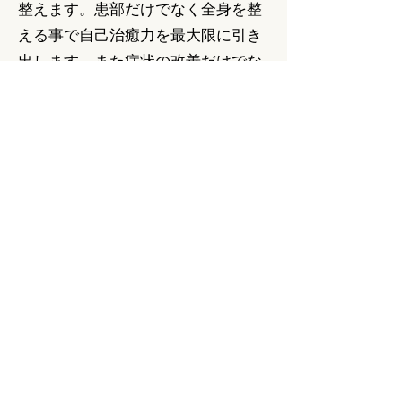
整えます。患部だけでなく全身を整
える事で自己治癒力を最大限に引き
出します。また症状の改善だけでな
く、身体の動かし方や使い方も変わ
っていくのが特徴です。
リアライン・バランスシューズトレ
ーニング
主に運動選手のリハビリ用に開発さ
れたシューズを使ったトレーニング
方法です。正しい使い方やバランス
感覚を養い、怪我の予防、パフォー
マンスアップにも効果的で小学生か
らお年寄りまで安全で簡単にできる
トレーニングです。これを治療の一
つとして取り入れたものです。