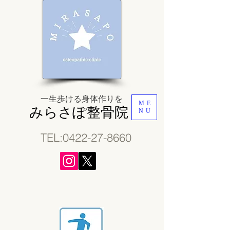
一生歩ける身体作り
​を
ME
みらさぽ整骨院
NU
TEL:0
422-27-8660