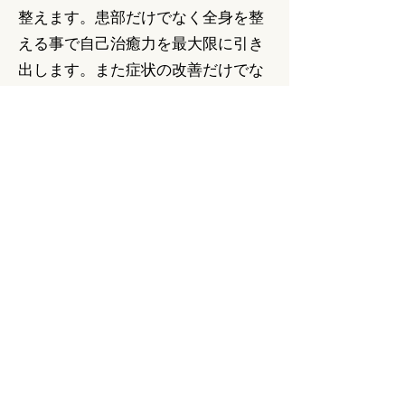
整えます。患部だけでなく全身を整
える事で自己治癒力を最大限に引き
出します。また症状の改善だけでな
く、身体の動かし方や使い方も変わ
っていくのが特徴です。
リアライン・バランスシューズトレ
ーニング
主に運動選手のリハビリ用に開発さ
れた特別なシューズを使ったトレー
ニング方法です。正しい使い方やバ
ランス感覚を養い、怪我の予防、パ
フォーマンスアップにも効果的で小
学生からお年寄りまで安全で簡単に
できるトレーニングです。これを治