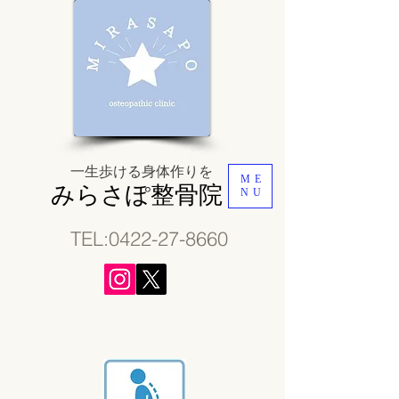
一生歩ける身体作り
​を
ME
みらさぽ整骨院
NU
TEL:0
422-27-8660